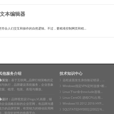
个文本编辑器
符合人们交互和操作的自然逻辑。不过，要精准控制网页和程...
其他服务介绍
技术知识中心
策划：
基于互联网,,,品牌行销策略的定
》远程桌面发生身份验证错误，...
制与执行，品牌建设系统服务，企业形象
》Windows指定VPN定时连接+断...
挖掘、梳理、包装、表现与播放。
》Linux下tar命令exclude选项...
》Linux CentOS 进程CPU占用...
设计：
品牌视觉设计logo,VI,画册，辅
》Windows10 2012 2016 HYP...
助企业战略目标的企业官网，有品牌沟通
能力的品牌官网，有营销力的移动应用网
》SQLSTATE[HY000] [2002] N...
站，阶段针对性的电商平台。