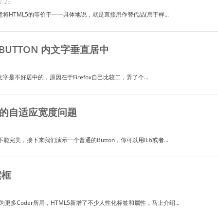
-25
HTML5的等价于——具体地说，就是直接用作替代品(用于样...
UT BUTTON 内文字垂直居中
ton”的文字是不好居中的，原因在于Firefox自己比较二，弄了个...
7下的自适应宽度问题
不能完美，接下来我们演示一个普通的Button，你可以用IE6或者...
索框
更多Coder所用，HTML5新增了不少人性化标签和属性，马上介绍...