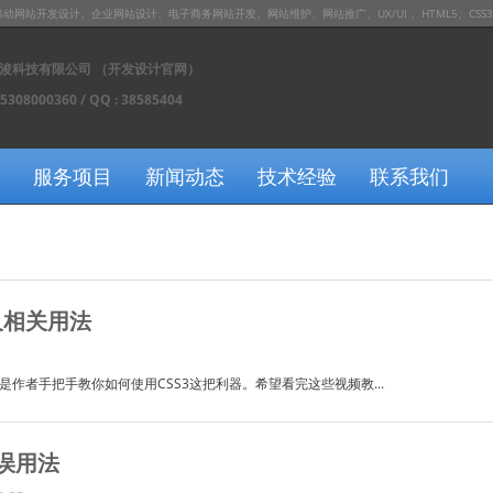
发设计、企业网站设计、电子商务网站开发、网站维护、网站推广、UX/UI 、HTML5、CSS3、JS / J
浚科技有限公司 （开发设计官网）
15308000360 / QQ : 38585404
服务项目
新闻动态
技术经验
联系我们
及相关用法
是作者手把手教你如何使用CSS3这把利器。希望看完这些视频教...
错误用法