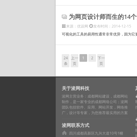
为网页设计师而生的14
来源：优设网
发布时间：2014-12-15
可视化的工具的易用性通常非常优异，因为它更
24
上一
1
2
下一
条
页
页
关于浚网科技
浚网主营业务：成都网站建设，成都网站
制作，是一家专业的成都网络公司；浚网
团队包括软件、应用、网站开发，网络推
广，设计等专家，为您推荐最实用的方案
浚网联系方式
四川成都高新区九兴大道10号1幢