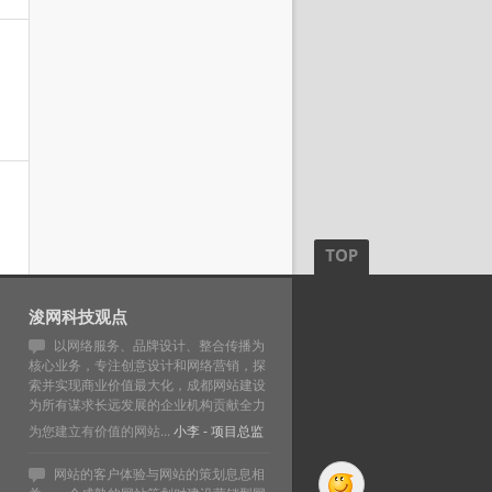
浚网科技观点
以网络服务、品牌设计、整合传播为
核心业务，专注创意设计和网络营销，探
索并实现商业价值最大化，成都网站建设
为所有谋求长远发展的企业机构贡献全力
为您建立有价值的网站...
小李
- 项目总监
网站的客户体验与网站的策划息息相