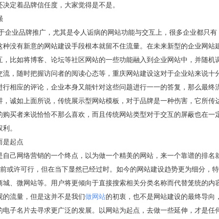
还决定着品牌信任度，大家觉得是不是。
强
企业品牌推广，尤其是令人诟病的网站功能与交互上，很多企业都只有
这种没有新意的网站建设手段根本就留不住流量。在未来新型的企业网站
互，比如将博客、论坛等社区网站的一些功能融入到企业网站中，并随机
交流，随时把握访问者的阅读心态等，重庆网站建设这对于企业站来说十
进行相应的评论，企业本身又能针对这些问题进行一一的答复，那么最终
讲，诚如上面所说，传统展示型网站模板，对于品牌是一种伤害，它所传
的购买者来说恰恰不那么喜欢，而且传统网站类型对于交互的屏蔽也在一
权利。
而是起点
自己网络营销的一个终点，以为做一个精美的网站，来一个靠谱的排名
年前或许可行，但在当下显然已经过时。如今的网站建设趋势更为细分，特
商城、微网站等。用户将更倾向于直接搜索相关分类名称而代替笼统的内
观的流量，但是这并不是我们
做网站
的初衷，也不是网站建设的最终导向
的电子名片去寻求更广泛的发展。以网站为起点，去做一些延伸，才是任