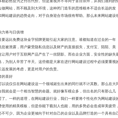
体都必然会为之付出代价。但是重视并不等同于盲目崇拜，从我们遇到的
去做网站，而不顾及到大环境，这种闭门造车的思维根本不适合长远的发
和网站建设的趋势走向，对于自身迎合市场很有帮助。那么未来网站建设
力将与日俱增
要远比免费这块金字招牌更能引起大家的注意。谁都知道在过去的一年
信息被泄露，用户蒙受隐私信息以及财产的直接损失，支付宝、陌陌、美
这让用户对于互联网产品产生了一丝阴影。而在企业方面，安全性的缺失
马，为别人辛苦了半天。这些都是大家在进行网站建设过程中必须要重视
长远发展的考虑，更是对用户的负责。
者的喜好
以说仅仅在网站建设这一个领域诞生出来的同行就不计其数。那么在大
自我就会是一个相当智慧的命题。就好像车模众多，但出名的只有那么几
罢了。一样的道理，在网站建设行业，我们一样要将个性化作为网站建设
费使用的精美模板，但是你能下载别人也能，用的多势必会造成审美疲劳
必不可少。因为企业更倾向于针对自己的企业以及品牌打造的一个具有自