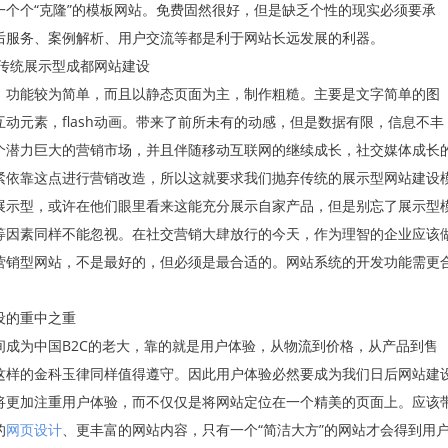
个个“克隆”的模板网站。免费固然很好，但是缺乏个性的现实必须要承
后服务、案例解析、用户交流等都是利于网站长远发展的利器。
统展示型成都网站建设
功能较为简单，而且以静态页面为主，制作粗糙。主要是文字简单的图
动元素，flash动画。带来了前所未有的动感，但是数据有限，信息不丰
个潜力巨大的营销市场，并且伴随移动互联网的继续成长，社交媒体成长
紧依靠这点进行营销改造，所以这就要求我们抛弃传统的展示型网站建设
展示型，或许在他们眼里看来这能充分展示自家产品，但是别忘了展示型
等因素同样不能忽视。在社交营销大肆放行的今天，作为理智的企业应该
营销型网站，不是最好的，但必须是最合适的。网站系统的开发功能需更
的重中之重
为中国B2C的老大，靠的就是用户体验，从物流到价格，从产品到售
这样的金科玉律同样值得遵守。因此用户体验必然要成为我们日后网站建
将更加注重用户体验，而不仅仅是将网站定位在一个精美的页面上。应该
的
网页设计
、更丰富的网站内容，只有一个“简洁大方”的网站才会得到用