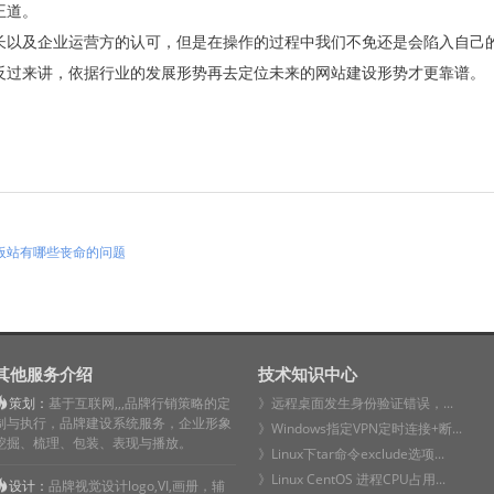
王道。
以及企业运营方的认可，但是在操作的过程中我们不免还是会陷入自己
反过来讲，依据行业的发展形势再去定位未来的网站建设形势才更靠谱。
板站有哪些丧命的问题
其他服务介绍
技术知识中心
策划：
基于互联网,,,品牌行销策略的定
》远程桌面发生身份验证错误，...
制与执行，品牌建设系统服务，企业形象
》Windows指定VPN定时连接+断...
挖掘、梳理、包装、表现与播放。
》Linux下tar命令exclude选项...
》Linux CentOS 进程CPU占用...
设计：
品牌视觉设计logo,VI,画册，辅