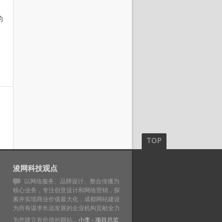
的
浚网科技观点
以网络服务、品牌设计、整合传播为
核心业务，专注创意设计和网络营销，探
索并实现商业价值最大化，成都网站建设
为所有谋求长远发展的企业机构贡献全力
为您建立有价值的网站...
小李
- 项目总监