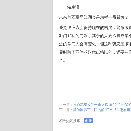
结束语
未来的互联网江湖会是怎样一番景象？
我觉得应该会保持现在的格局，能够做
独门武功的门派，其余的人要么投靠某
派的掌门人会有变化，但这种势态应该
界时除了不停的迭代试错以外，还要注
产。
上一篇：
从心花怒放到一步之遥 看2015年O2
下一篇：
微信圈养下，国内的HTML5生态有可能
相关热词搜索：
创业