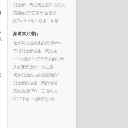
里
创业者，请远离这五种投资人
可
美团融资7亿美元 估值超...
比Twitter用户还多，你是...
性
频道本月排行
虽
让来宾拍摄婚礼的应用Wed...
草根创业者自述：我是如...
一个社区001订单带来的思考
，
从心花怒放到一步之遥 ...
虑
初次创业的人必须避免的3...
创业者的自述：我的错误...
美女酒店CEO：三拒风投，...
O2O平台“一起唱”让K歌...
，