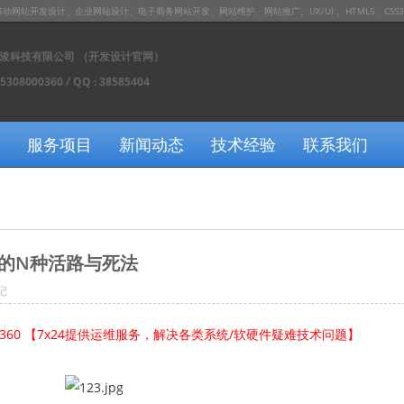
发设计、企业网站设计、电子商务网站开发、网站维护、网站推广、UX/UI 、HTML5、CSS3、JS / J
浚科技有限公司 （开发设计官网）
15308000360 / QQ : 38585404
服务项目
新闻动态
技术经验
联系我们
的N种活路与死法
记
0360 【7x24提供运维服务，解决各类系统/软硬件疑难技术问题】