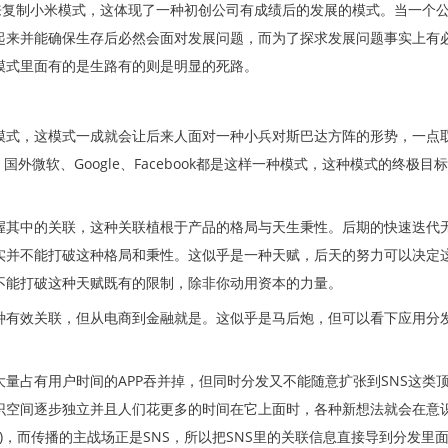
来复制小米模式，这体现了一种初创公司有成绩后的发展的模式。当一个
起来并能确保生存后必然会面对发展问题，而为了探求发展问题事实上有
模式里面有的是生路有的则是明显的死路。
模式，这模式一成就会让后来人面对一种小兵对斯巴达方阵的形势，一点
外微软、Google、Facebook都是这样一种模式，这种模式的终极目标
握其中的关联，这种关联植根于产品的格局与天生秉性。后期的快速迭代
实并不能打破这种格局和秉性。这似乎是一种天赋，后天的努力可以决定
不能打破这种天赋既有的限制，除非你动用资本的力量。
种有效关联，但从电商到金融就是。这似乎是马后炮，但可以看下应用分
量占有用户时间的APP吞并掉，但同时分发又不能随意扩张到SNS这类
识空间逐步独立并且人们花更多的时间在它上面时，各种新想法就会在意
玩啊)，而传播的主战场正是SNS，所以把SNS里的关联信息直接导到分发里