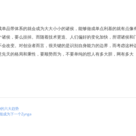
成单品带体系的就会成为大大小小的诸侯，能够做成单点利基的就有点像
个诸侯，要么挂掉。而随着技术更迭、人们偏好的变化加快，所谓诸侯和
不会改变。对创业者而言，很关键的是识别自身能力的边界，而考虑这种
意先天的格局和秉性，要顺势而为，不要单纯的想人有多大胆，网有多大
O的六大趋势
成为下一个Zynga