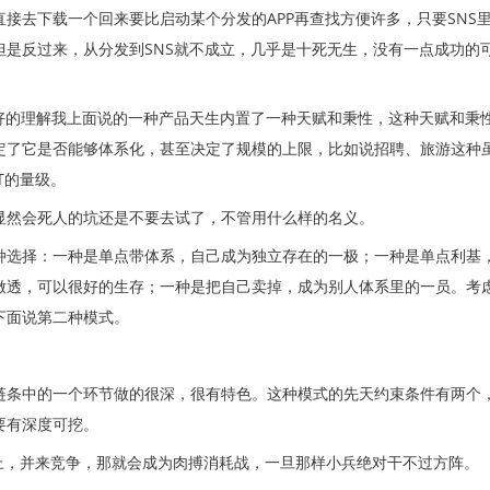
接去下载一个回来要比启动某个分发的APP再查找方便许多，只要SNS
但是反过来，从分发到SNS就不成立，几乎是十死无生，没有一点成功的
较好的理解我上面说的一种产品天生内置了一种天赋和秉性，这种天赋和秉
定了它是否能够体系化，甚至决定了规模的上限，比如说招聘、旅游这种
T的量级。
显然会死人的坑还是不要去试了，不管用什么样的名义。
种选择：一种是单点带体系，自己成为独立存在的一极；一种是单点利基
做透，可以很好的生存；一种是把自己卖掉，成为别人体系里的一员。考
下面说第二种模式。
链条中的一个环节做的很深，很有特色。这种模式的先天约束条件有两个
要有深度可挖。
盯上，并来竞争，那就会成为肉搏消耗战，一旦那样小兵绝对干不过方阵。