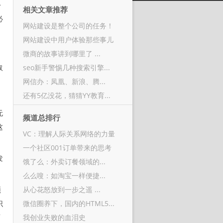
公
相关文章推荐
必
网站建设是整个公司的任务！
网站建设中用户体验那些事儿
微商的故事讲到哪里了 ...
取
seo新手警惕几种搜索引擎...
网信办：凤凰、新浪、腾...
还有5亿没花，猜猜YY教育...
无
频道总排行
这
VC：理解人际关系网络的力量
一个社区001订单带来的思考
发
饿了么：外卖订餐领域的...
么么嗖：如淘宝一样便捷...
顶
从心花怒放到一步之遥 ...
识
微信圈养下，国内的HTML5...
面
我创业失败的血泪史