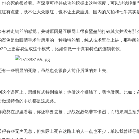
，也会死的很难看。有深度可挖并成功的挖掘出这种深度，可以过滤掉相
点红有点蓝，既不让大众眼红，也不让土豪垂涎。国内的又拍和七牛其实
会有种走钢丝的感觉，关键原因是互联网上很多壁垒的打破其实并没有那
的案例是做眼睛手术时所用的一种独特的酶，纯从技术壁垒上讲，那种酶
O2O上更容易达成这个模式，比如你做一个真有特色的连锁餐饮。
还有一些明显的死路，虽然也会很多人前仆后继的奔上去。
到这个误区上，思维模式特别简单：他做这个赚钱了，我也做啊。比如：
后做没特色的手机都是这思路。
群藏獒在那里看着，你还非要去抢，那战况必然非常惨烈，而结果则是预
显得有些无声无息，但实际上死在这路上的人一点也不少，单以我曾经仔