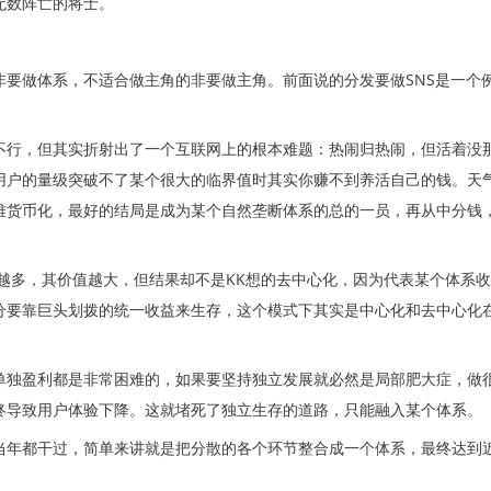
无数阵亡的将士。
非要做体系，不适合做主角的非要做主角。前面说的分发要做SNS是一个
不行，但其实折射出了一个互联网上的根本难题：热闹归热闹，但活着没
用户的量级突破不了某个很大的临界值时其实你赚不到养活自己的钱。天
难货币化，最好的结局是成为某个自然垄断体系的总的一员，再从中分钱
越多，其价值越大，但结果却不是KK想的去中心化，因为代表某个体系收
分要靠巨头划拨的统一收益来生存，这个模式下其实是中心化和去中心化
独盈利都是非常困难的，如果要坚持独立发展就必然是局部肥大症，做
终导致用户体验下降。这就堵死了独立生存的道路，只能融入某个体系。
当年都干过，简单来讲就是把分散的各个环节整合成一个体系，最终达到