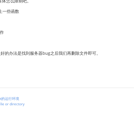
具体怎么限制吧。
函数加上一些函数
操作
然最好的办法是找到服务器bug之后我们再删除文件即可。
net的运行环境
e or directory