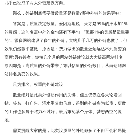
几乎已经成了两大外链建设方向。
那么，外链到底需要做质量还是数量?哪种外链的效果更好?
答案是，质量决定数量。爱因斯坦说，天才是99%的汗水加1%
的灵感，这句名震中外的金句还有下半句：“但那1%的灵感是最重要
的”。很多网站建设了多年的外链，大约几千几万的外链也做了，但
效果仍然微乎甚微，原因是：费力做出的数量还远远达不到质变的
高度;另有甚者，短短几个月的网站外链建设就大大提高网站排名，
原因却是：高质量的外链带来了难以估量的外链数目，从而达到网
站排名质变的效果。
只为排名、权重的外链建设
数量绝对是此类外链起作用的关键，但是仅仅在各大论坛回
帖、签名、打广告、灌水重复做信息，得到的外链多为低质，所做
的工作也多属于吃力不讨好，最后难免落个身体、梦想两空的境
地。
需要提醒大家的是，此类没质量的外链做多了不但不会轻易提