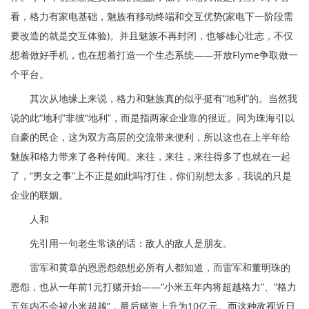
看，格力有家电基础，魅族有移动终端和交互优势(家电下一阶段需
要改造的就是交互体验)。并且魅族不再封闭，也够雄心壮志，不仅
想着做好手机，也在想着打造一个生态系统——开放Flyme争取做一
个平台。
其次从地缘上来说，格力和魅族真的似乎挺有“地利”的。当然我
说的此“地利”非彼“地利”，而是指两家企业靠的很近。同为珠海引以
自豪的民企，这为双方高层的交流带来便利，所以这也在上半年给
魅族和格力带来了各种传闻。来往，来往，来往得多了也就在一起
了，“男女之事”上不正是如此吗?打住，你们别想太多，我说的只是
企业的联姻。
人和
先引用一句老生常谈的话：敌人的敌人是朋友。
雷军和黄章的恩恩怨怨想必所有人都知道，而雷军和董明珠的
恩怨，也从一年前1元打赌开始——“小米五年内将超越格力”、“格力
五年内不会被小米超越”，最后赌资上升为10亿元。而这种敌视近日