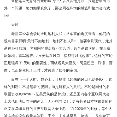
当然这里无意评判董明珠的个人以及其他是非，只是想牵出另
外一个问题，格力如果真急了，那么同在珠海的魅族和格力会有戏
吗?
天时
老祖宗经常会谈论天时地利人和，从军事的角度来看，他们的
观点非常鲜明“天时不如地利，地利不如人和”，但要拿到现代，尤其
是在TMT领域，老祖宗的观点就不太合适，甚至是错误的。在互联
网领域，雷军曾表示“只要站在风口，猪都可以飞起来”，这样的言论
正是强调了“天时”的重要性，而纵观几大巨头：阿里巴巴、腾讯、百
度，也正是依托了天时，才铸造了如今的帝国。
而在下一个天时、趋势上，让猪能飞起来的风口无疑是IOT，这
样的判断并不是笔者的臆测，而是所有人的共识。不论是国外的谷
歌巨资收购Nest(32亿美元筑的是梦想)，还是国内各个互联网大会
上大佬们满口弄潮的词儿，无不指向IOT，更有甚者日本软银集团孙
正义在乌镇举行的世界互联网大会上称：“在2020年的时候，每个人
被连接的设备数量会达到一千个。未来甚至是一堵墙、一头牛都可