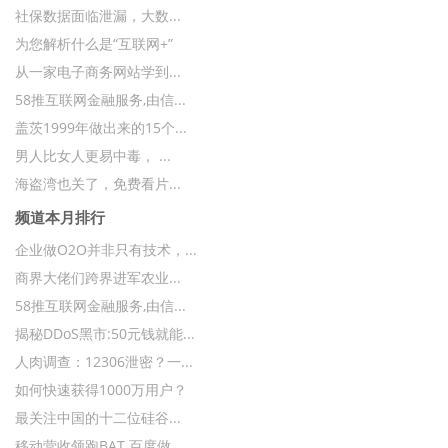
社保数据面临泄漏，大数...
为您解析什么是“互联网+”
从一家电子商务网站学到...
58推互联网金融服务,由信...
盖茨1999年做出来的15个...
男人比女人更易中毒， ...
海盗湾也关了，免费看片...
频道本月排行
企业做O2O并非只有技术，...
商界大佬们跨界进军农业...
58推互联网金融服务,由信...
揭秘DDoS黑市:50元钱就能...
人肉调查：12306泄密？一...
如何快速获得1000万用户？
最关注中国的十二位硅谷...
移动营收领跑BAT 百度做...