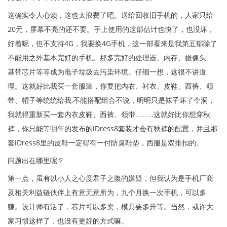
这确实令人心烦，这也太浪费了吧。送给回收旧手机的，人家只给
20元，屏幕不亮的还不要。手上使用的这部估计也快了，也没坏，
好着呢，但不支持4G，我要换4G手机，这一部看来是我第五部除了
不能用之外基本完好的手机。那多完好的处理器、内存、摄像头、
基带芯片等等成为电子垃圾去污染环境。仔细一想，这很不讲道
理。这就好比我买一套服装，你要把内衣、衬衣、皮鞋、西裤、领
带、帽子等统统给我,不能搭配组合不说，明明只是袜子坏了个洞，
我就得重新买一套内衣皮鞋、西裤、领带……..这就好比你想穿秋
裤，你只能等明年的发布的iDress8套装才会有秋裤的配置，并且那
套iDress8里的皮鞋一定得有一付防臭鞋垫，西服是双排扣的。
问题出在哪里呢？
第一点，虽有以小人之心度君子之腹的嫌疑，但我认为是手机厂商
及相关利益链伙伴上有意无意所为，九个月换一次手机，可以多
赚。设计师有活了，芯片可以多卖，模具要多开等。当然，或许大
家习惯这样了，也没有更好的方式嘛。