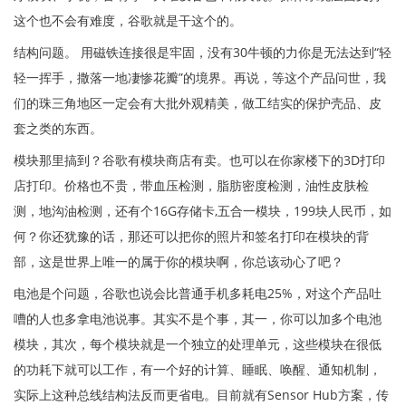
这个也不会有难度，谷歌就是干这个的。
结构问题。 用磁铁连接很是牢固，没有30牛顿的力你是无法达到“轻
轻一挥手，撒落一地凄惨花瓣”的境界。再说，等这个产品问世，我
们的珠三角地区一定会有大批外观精美，做工结实的保护壳品、皮
套之类的东西。
模块那里搞到？谷歌有模块商店有卖。也可以在你家楼下的3D打印
店打印。价格也不贵，带血压检测，脂肪密度检测，油性皮肤检
测，地沟油检测，还有个16G存储卡,五合一模块，199块人民币，如
何？你还犹豫的话，那还可以把你的照片和签名打印在模块的背
部，这是世界上唯一的属于你的模块啊，你总该动心了吧？
电池是个问题，谷歌也说会比普通手机多耗电25%，对这个产品吐
嘈的人也多拿电池说事。其实不是个事，其一，你可以加多个电池
模块，其次，每个模块就是一个独立的处理单元，这些模块在很低
的功耗下就可以工作，有一个好的计算、睡眠、唤醒、通知机制，
实际上这种总线结构法反而更省电。目前就有Sensor Hub方案，传