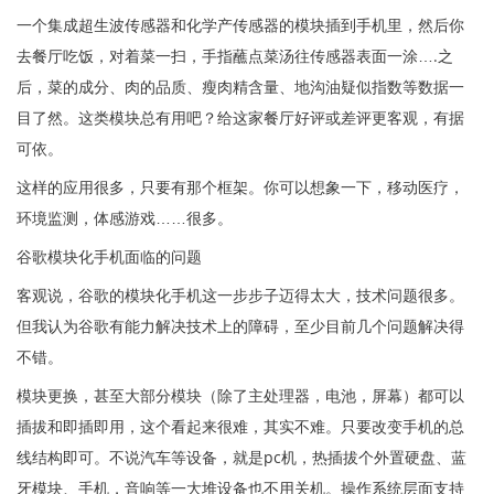
一个集成超生波传感器和化学产传感器的模块插到手机里，然后你
去餐厅吃饭，对着菜一扫，手指蘸点菜汤往传感器表面一涂….之
后，菜的成分、肉的品质、瘦肉精含量、地沟油疑似指数等数据一
目了然。这类模块总有用吧？给这家餐厅好评或差评更客观，有据
可依。
这样的应用很多，只要有那个框架。你可以想象一下，移动医疗，
环境监测，体感游戏……很多。
谷歌模块化手机面临的问题
客观说，谷歌的模块化手机这一步步子迈得太大，技术问题很多。
但我认为谷歌有能力解决技术上的障碍，至少目前几个问题解决得
不错。
模块更换，甚至大部分模块（除了主处理器，电池，屏幕）都可以
插拔和即插即用，这个看起来很难，其实不难。只要改变手机的总
线结构即可。不说汽车等设备，就是pc机，热插拔个外置硬盘、蓝
牙模块、手机，音响等一大堆设备也不用关机。操作系统层面支持