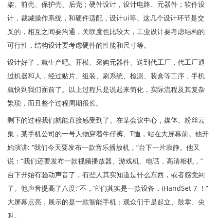
架、前壳、保护壳、后壳；硬件设计，设计电路、元器件；软件设
计，裁减操作系统，和硬件适配，设计ui等。这几个设计环节是交
叉的，相互之间要沟通，关联度也比较大，工业设计要考虑结构的
可行性，结构设计要考虑硬件的性能和尺寸等。
设计好了，就生产吧。开模、采购元器件、送到代工厂，代工厂通
过机器和人，经过贴片、组装、刷系统、检测、装盒等工序，手机
就快到我们面前了。以上过程只是说起来简化，实际流程及其复杂
繁琐，而且整个过程周期很长。
剩下的过程我们就能直接感受到了。在某会议中心，媒体、粉丝云
集，某手机公司的一号人物穿着牛仔裤、T恤，站在大屏幕前。他开
始演讲: “我们今天要发布一款音乐播放机，”台下一片寂静。他又
说：“我们还要发布一款视频播放器、游戏机、电话，高清相机，”
台下开始有骚动声音了，有些人其实知道是什么东西，或者感觉到
了。他声音提高了八度:“不，它们其实是一款设备，iHandSet 7 ！”
大屏幕点亮，展示的是一款智能手机；观众们于是起立、鼓掌、尖
叫。