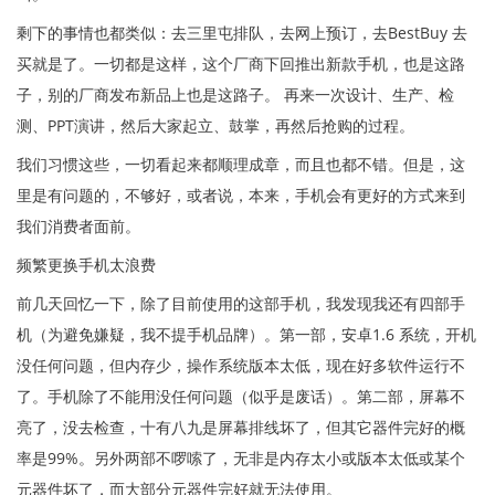
剩下的事情也都类似：去三里屯排队，去网上预订，去BestBuy 去
买就是了。一切都是这样，这个厂商下回推出新款手机，也是这路
子，别的厂商发布新品上也是这路子。 再来一次设计、生产、检
测、PPT演讲，然后大家起立、鼓掌，再然后抢购的过程。
我们习惯这些，一切看起来都顺理成章，而且也都不错。但是，这
里是有问题的，不够好，或者说，本来，手机会有更好的方式来到
我们消费者面前。
频繁更换手机太浪费
前几天回忆一下，除了目前使用的这部手机，我发现我还有四部手
机（为避免嫌疑，我不提手机品牌）。第一部，安卓1.6 系统，开机
没任何问题，但内存少，操作系统版本太低，现在好多软件运行不
了。手机除了不能用没任何问题（似乎是废话）。第二部，屏幕不
亮了，没去检查，十有八九是屏幕排线坏了，但其它器件完好的概
率是99%。另外两部不啰嗦了，无非是内存太小或版本太低或某个
元器件坏了，而大部分元器件完好就无法使用。