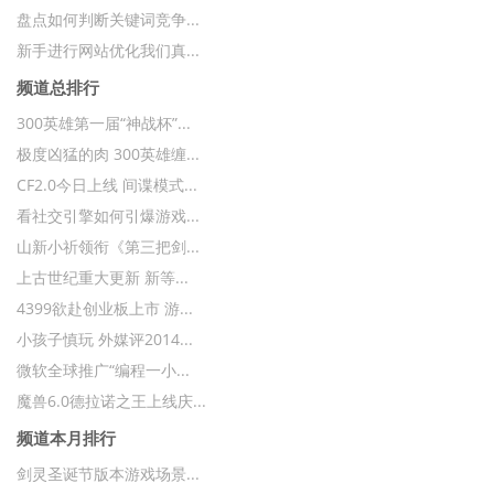
盘点如何判断关键词竞争...
新手进行网站优化我们真...
频道总排行
300英雄第一届“神战杯”...
极度凶猛的肉 300英雄缠...
CF2.0今日上线 间谍模式...
看社交引擎如何引爆游戏...
山新小祈领衔《第三把剑...
上古世纪重大更新 新等...
4399欲赴创业板上市 游...
小孩子慎玩 外媒评2014...
微软全球推广“编程一小...
魔兽6.0德拉诺之王上线庆...
频道本月排行
剑灵圣诞节版本游戏场景...