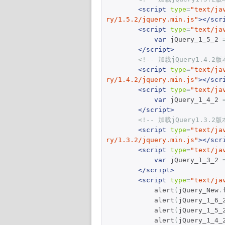
<script
type
=
"text/ja
ry/1.5.2/jquery.min.js"
></scr
<script
type
=
"text/ja
var
 jQuery_1_5_2 
</script>
<!-- 加载jQuery1.4.2版
<script
type
=
"text/ja
ry/1.4.2/jquery.min.js"
></scr
<script
type
=
"text/ja
var
 jQuery_1_4_2 
</script>
<!-- 加载jQuery1.3.2版
<script
type
=
"text/ja
ry/1.3.2/jquery.min.js"
></scr
<script
type
=
"text/ja
var
 jQuery_1_3_2 
</script>
<script
type
=
"text/ja
            alert
(
jQuery_New
.
            alert
(
jQuery_1_6_
            alert
(
jQuery_1_5_
            alert
(
jQuery_1_4_