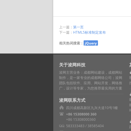
上一篇：
第一页
下一篇：
HTML5标准制定发布
相关热词搜索：
jQuery
关于浚网科技
浚网主营业务：成都网站建设，成都网站
制作，是一家专业的成都网络公司；浚网
团队包括软件、应用、网站开发，网络推
广，设计等专家，为您推荐最实用的方案
浚网联系方式
四川成都高新区九兴大道10号1幢
+86 15308000 360
+86 15308000360
583333483 / 38585404