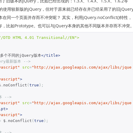
的jQuery，比如已经出现的：1.3.X、1.4.X、1.5.X、1.6.2等
使用较新版的jQuery，但对于原来就已经存在并已经采用了的旧jQuer
y版本在同一个页面并存而不冲突呢？
其实，利用jQuery.noConflict()特性，
存，比如Prototype。也可以与jQuery本身的其他不同版本并存而不冲突
//DTD HTML 4.01 Transitional//EN">
个不同的jQuery版本
</title>
ery最新版本 -->
vascript"
src
=
"http://ajax.googleapis.com/ajax/libs/jque
vascript"
>
$
.
noConflict
(
true
);
本 -->
vascript"
src
=
"http://ajax.googleapis.com/ajax/libs/jque
ipt>
vascript"
>
=
 $
.
noConflict
(
true
);
本 -->