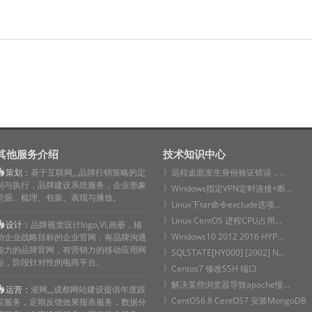
其他服务介绍
技术知识中心
策划：
基于互联网,,,品牌行销策略的定
》远程桌面发生身份验证错误，...
制与执行，品牌建设系统服务，企业形象
》Windows指定VPN定时连接+断...
挖掘、梳理、包装、表现与播放。
》Linux下tar命令exclude选项...
》Linux CentOS 进程CPU占用...
设计：
品牌视觉设计logo,VI,画册，辅
》Windows10 2012 2016 HYP...
助企业战略目标的企业官网，有品牌沟通
能力的品牌官网，有营销力的移动应用网
》SQLSTATE[HY000] [2002] N...
站，阶段针对性的电商平台。
》Centos7 修改SSH 端口
》解决某些浏览器导致apache慢...
运营：
浚网,,,成都网站建设提供年度跟
》CentOS6.8 CentOS7 安装MongoDB
踪服务，定期反馈效果报表服务，数据分