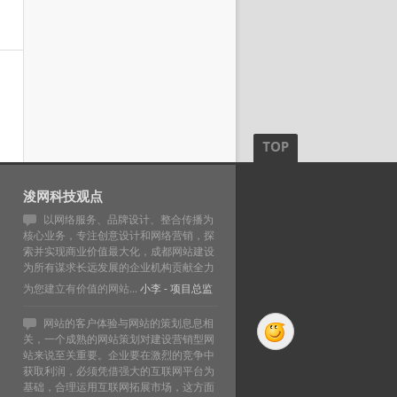
浚网科技观点
以网络服务、品牌设计、整合传播为
核心业务，专注创意设计和网络营销，探
索并实现商业价值最大化，成都网站建设
为所有谋求长远发展的企业机构贡献全力
为您建立有价值的网站...
小李
- 项目总监
网站的客户体验与网站的策划息息相
关，一个成熟的网站策划对建设营销型网
站来说至关重要。企业要在激烈的竞争中
获取利润，必须凭借强大的互联网平台为
基础，合理运用互联网拓展市场，这方面