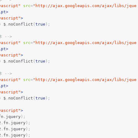
vascript"
src
=
"http://ajax.googleapis.com/ajax/libs/jque
ipt>
vascript"
>
=
 $
.
noConflict
(
true
);
本 -->
vascript"
src
=
"http://ajax.googleapis.com/ajax/libs/jque
ipt>
vascript"
>
=
 $
.
noConflict
(
true
);
本 -->
vascript"
src
=
"http://ajax.googleapis.com/ajax/libs/jque
ipt>
vascript"
>
=
 $
.
noConflict
(
true
);
vascript"
>
fn
.
jquery
);
2
.
fn
.
jquery
);
2
.
fn
.
jquery
);
2
.
fn
.
jquery
);