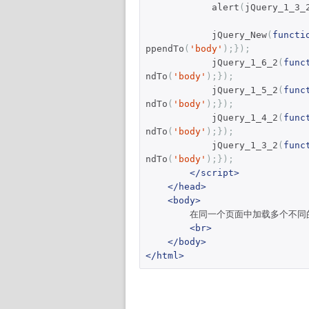
            alert
(
jQuery_1_3_
            jQuery_New
(
functi
ppendTo
(
'body'
);});
            jQuery_1_6_2
(
func
ndTo
(
'body'
);});
            jQuery_1_5_2
(
func
ndTo
(
'body'
);});
            jQuery_1_4_2
(
func
ndTo
(
'body'
);});
            jQuery_1_3_2
(
func
ndTo
(
'body'
);});
</script>
</head>
<body>
        在同一个页面中加载多个不同的jQuery版本

<br>
</body>
</html>