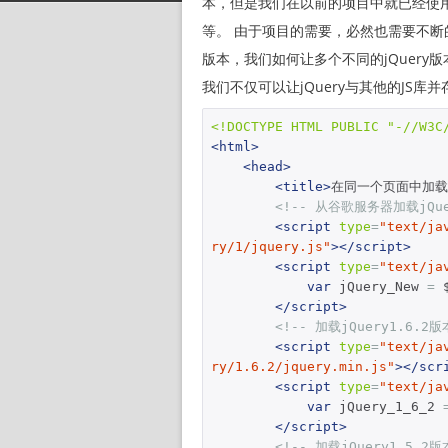
本，但是我们在以前的项目中就已经使用了旧版本
等。 由于项目的需要，必然也需要不断的
版本，我们如何让多个不同的jQuer
我们不仅可以让jQuery与其他的JS库并
<!DOCTYPE HTML PUBLIC "-//W3C
<html>
<head>
<title>
在同一个页面中加载多
<!-- 从谷歌服务器加载jQu
<script
type
=
"text/ja
ry/1/jquery.js"
></script>
<script
type
=
"text/ja
var
 jQuery_New 
=
 
</script>
<!-- 加载jQuery1.6.2版
<script
type
=
"text/ja
ry/1.6.2/jquery.min.js"
></scr
<script
type
=
"text/ja
var
 jQuery_1_6_2 
</script>
<!-- 加载jQuery1.5.2版