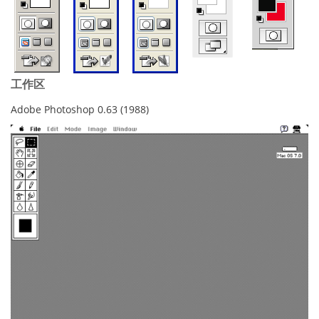
工作区
Adobe Photoshop 0.63 (1988)