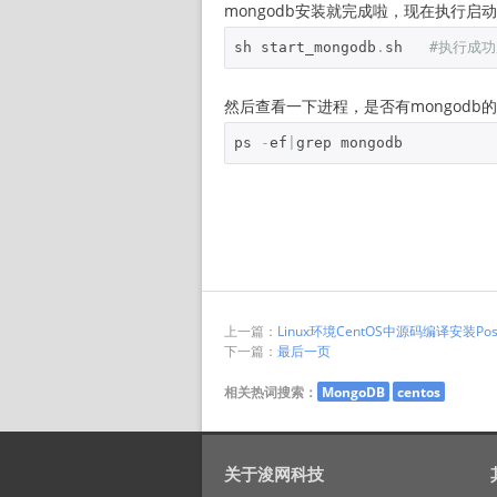
mongodb安装就完成啦，现在执行启动
sh start_mongodb
.
sh   
#执行成功后
然后查看一下进程，是否有mongodb
ps 
-
ef
|
grep mongodb
上一篇：
Linux环境CentOS中源码编译安装Post
下一篇：
最后一页
相关热词搜索：
MongoDB
centos
关于浚网科技