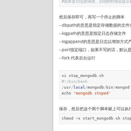
#如果是32位的系统，启动的时候会提示在
然后保存即可，再写一个停止的脚本
--dbpath的意思是指定存储数据的文件
--logpath的意思是指定日志存储文件
--logappend的意思是日志以增加方式
--port指定端口，如果不写的话，默认是2
--fork 代表后台运行
vi stop_mongodb
.
#!/bin/bash
/
usr
/
local
/
mongodb
/
bin
/
mongod
echo 
'mongodb stoped'
保存，然后把这个两个脚本赋上可以执
chmod 
+
x start_mongodb
.
sh sto