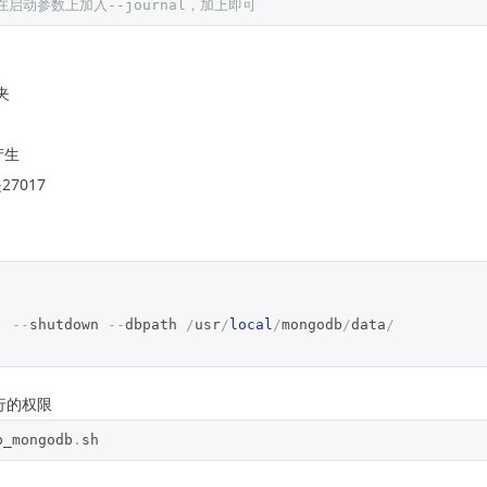
启动参数上加入--journal，加上即可
夹
产生
7017
  
--
shutdown 
--
dbpath 
/
usr
/
local
/
mongodb
/
data
/
行的权限
p_mongodb
.
sh