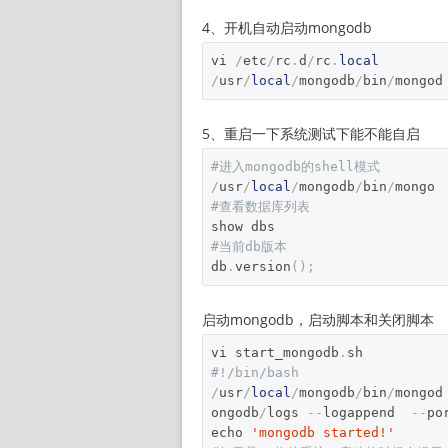
4、开机自动启动mongodb
vi 
/
etc
/
rc
.
d
/
rc
.
local
/
usr
/
local
/
mongodb
/
bin
/
mongod
5、重启一下系统测试下能不能自启
#进入mongodb的shell模式 
/
usr
/
local
/
mongodb
/
bin
/
#查看数据库列表 
#当前db版本 
db
.
version
();
启动mongodb，启动脚本和关闭脚本
vi start_mongodb
.
#!/bin/bash
/
usr
/
local
/
mongodb
/
bin
/
mongod
ongodb
/
logs 
--
logappend  
--
po
echo 
'mongodb started!'