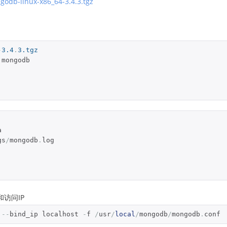
godb-linux-x86_64-3.4.3.tgz
）
-
3.4
.
3.tgz
 mongodb



gs
/
mongodb
.
log

和访问IP
 
--
bind_ip localhost 
-
f 
/
usr
/
local
/
mongodb
/
mongodb
.
conf