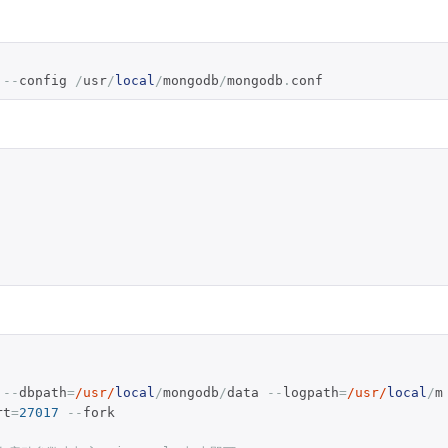
 
--
config 
/
usr
/
local
/
mongodb
/
mongodb
.
conf
 
--
dbpath
=
/usr/
local
/
mongodb
/
data 
--
logpath
=
/usr/
local
/
m
rt
=
27017
--
fork
