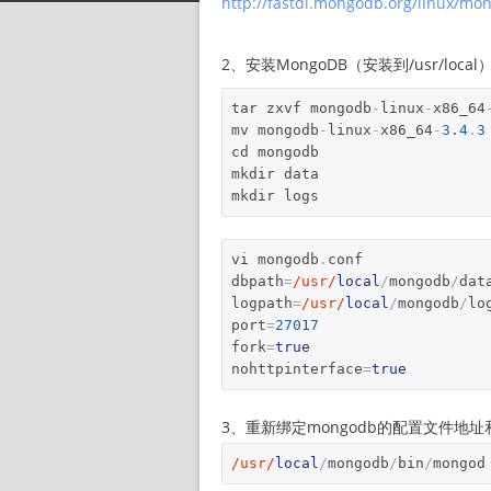
http://fastdl.mongodb.org/linux/mon
2、安装MongoDB（安装到/usr/local
tar zxvf mongodb
-
linux
-
x86_64
mv mongodb
-
linux
-
x86_64
-
3.4
.
3
cd mongodb

mkdir data

mkdir logs
vi mongodb
.
conf

dbpath
=
/usr/
local
/
mongodb
/
data
logpath
=
/usr/
local
/
mongodb
/
lo
port
=
27017
fork
=
true
nohttpinterface
=
true
3、重新绑定mongodb的配置文件地址
/usr/
local
/
mongodb
/
bin
/
mongod