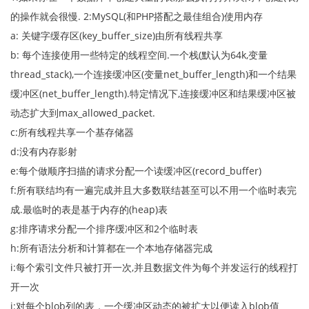
的操作就会很慢. 2:MySQL(和PHP搭配之最佳组合)使用内存
a: 关键字缓存区(key_buffer_size)由所有线程共享
b: 每个连接使用一些特定的线程空间.一个栈(默认为64k,变量
thread_stack),一个连接缓冲区(变量net_buffer_length)和一个结果
缓冲区(net_buffer_length).特定情况下,连接缓冲区和结果缓冲区被
动态扩大到max_allowed_packet.
c:所有线程共享一个基存储器
d:没有内存影射
e:每个做顺序扫描的请求分配一个读缓冲区(record_buffer)
f:所有联结均有一遍完成并且大多数联结甚至可以不用一个临时表完
成.最临时的表是基于内存的(heap)表
g:排序请求分配一个排序缓冲区和2个临时表
h:所有语法分析和计算都在一个本地存储器完成
i:每个索引文件只被打开一次,并且数据文件为每个并发运行的线程打
开一次
j:对每个blob列的表，一个缓冲区动态的被扩大以便读入blob值