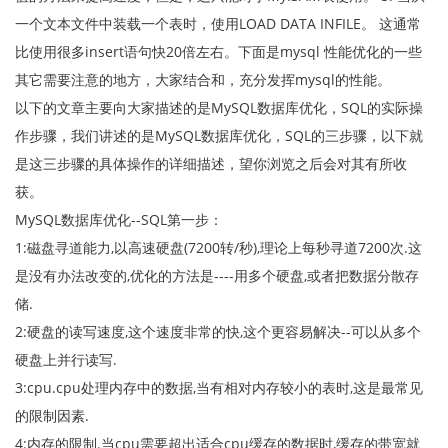
一个文本文件中装载一个表时，使用LOAD DATA INFILE。 这通常
比使用很多insert语句快20倍左右。下面是mysql 性能优化的一些
其它需要注意的地方，大家结合和，充分发挥mysql的性能。
以下的文章主要向大家描述的是MySQL数据库优化，SQL的实际操
作步骤，我们讲述的是MySQL数据库优化，SQL的三步骤，以下就
是这三步骤的具体操作的详细描述，望你浏览之后会对其有所收
获。
MySQL数据库优化--SQL第一步：
1:磁盘寻道能力,以高速硬盘(7200转/秒),理论上每秒寻道7200次.这
是没有办法改变的,优化的方法是----用多个硬盘,或者把数据分散存
储.
2:硬盘的读写速度,这个速度非常的快,这个更容易解决--可以从多个
硬盘上并行读写.
3:cpu.cpu处理内存中的数据,当有相对内存较小的表时,这是最常见
的限制因素.
4:内存的限制.当cpu需要超出适合cpu缓存的数据时,缓存的带宽就